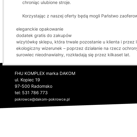
chroniąc ulubione stroje.
Korzystając z naszej oferty będą mogli Państwo zaofero
eleganckie opakowanie
dodatek gratis do zakupów
wizytówkę sklepu, która trwale pozostanie u klienta i przez
ekologiczny wizerunek – poprzez działanie na rzecz ochrony
surowiec nieodnawialny, rozkładają się przez kilkaset lat.
FHU KOMPLEX marka DAKOM
ul. Kopiec 19
97-500 Radomsko
tel: 531 786 773
pokrowce
@
dakom-pokrowce.pl